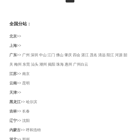
全国分站：
北京>>
上海>>
广东>>
广州
深圳
中山
江门
佛山
肇庆
四会
湛江
茂名
清远
阳江
河源
韶
关
梅州
东莞
汕头
潮州
揭阳
珠海
惠州
广州白云
江苏>>
南京
云南>>
昆明
天津>>
黑龙江>>
哈尔滨
吉林>>
长春
辽宁>>
沈阳‌
内蒙古>>
呼和浩特
河北>>
郑州