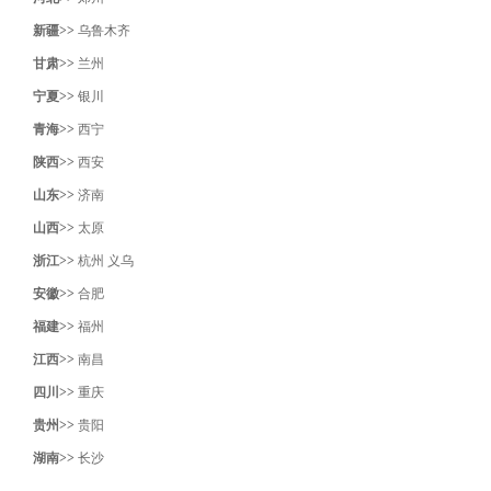
新疆>>
乌鲁木齐
甘肃>>
兰州
宁夏>>
银川
青海>>
西宁
陕西>>
西安
山东>>
济南
山西>>
太原
浙江>>
杭州
义乌
安徽>>
合肥
福建>>
福州
江西>>
南昌
四川>>
重庆
贵州>>
贵阳
湖南>>
长沙