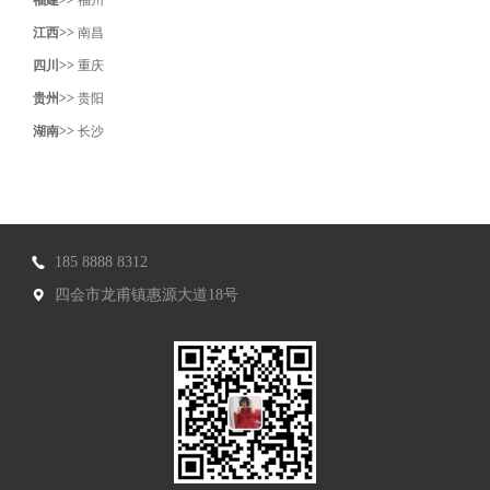
福建>>
福州
江西>>
南昌
四川>>
重庆
贵州>>
贵阳
湖南>>
长沙
185 8888 8312
四会市龙甫镇惠源大道18号