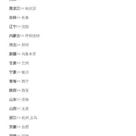
黑龙江>>
哈尔滨
吉林>>
长春
辽宁>>
沈阳‌
内蒙古>>
呼和浩特
河北>>
郑州
新疆>>
乌鲁木齐
甘肃>>
兰州
宁夏>>
银川
青海>>
西宁
陕西>>
西安
山东>>
济南
山西>>
太原
浙江>>
杭州
义乌
安徽>>
合肥