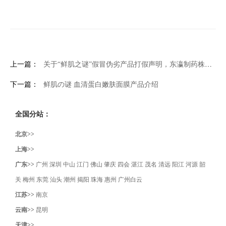
上一篇：
关于“鲜肌之谜”假冒伪劣产品打假声明，东瀛制药株式会社
下一篇：
鲜肌の谜 血清蛋白嫩肤面膜产品介绍
全国分站：
北京>>
上海>>
广东>>
广州
深圳
中山
江门
佛山
肇庆
四会
湛江
茂名
清远
阳江
河源
韶
关
梅州
东莞
汕头
潮州
揭阳
珠海
惠州
广州白云
江苏>>
南京
云南>>
昆明
天津>>