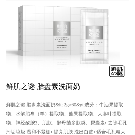
鲜肌之谜 胎盘素洗面奶
鲜肌之谜 胎盘素洗面奶&lt; 2g×60&gt;成分：牛油果提取
物、水解胎盘（羊）提取物、熊果提取物、大麻叶提取
物、神经酰胺3、肌肽、酵母菌多肽类、尿囊素• 去除毛孔
污垢垃圾 温和不紧绷• 提亮肌肤 洗出白皮• 适合毛孔粗大