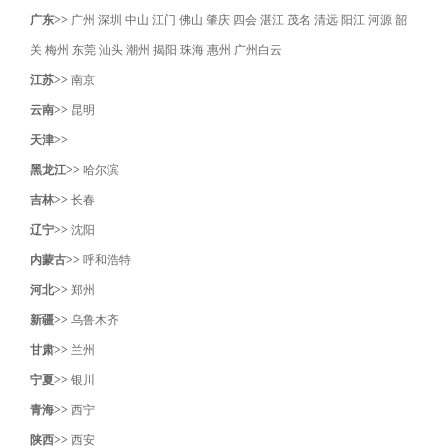
广东>>
广州
深圳
中山
江门
佛山
肇庆
四会
湛江
茂名
清远
阳江
河源
韶
关
梅州
东莞
汕头
潮州
揭阳
珠海
惠州
广州白云
江苏>>
南京
云南>>
昆明
天津>>
黑龙江>>
哈尔滨
吉林>>
长春
辽宁>>
沈阳‌
内蒙古>>
呼和浩特
河北>>
郑州
新疆>>
乌鲁木齐
甘肃>>
兰州
宁夏>>
银川
青海>>
西宁
陕西>>
西安