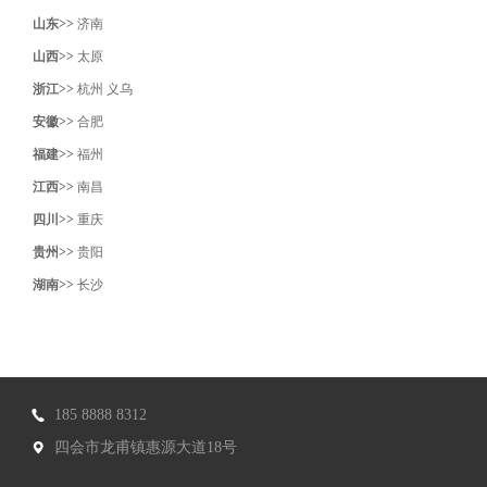
山东>>
济南
山西>>
太原
浙江>>
杭州
义乌
安徽>>
合肥
福建>>
福州
江西>>
南昌
四川>>
重庆
贵州>>
贵阳
湖南>>
长沙
185 8888 8312
四会市龙甫镇惠源大道18号