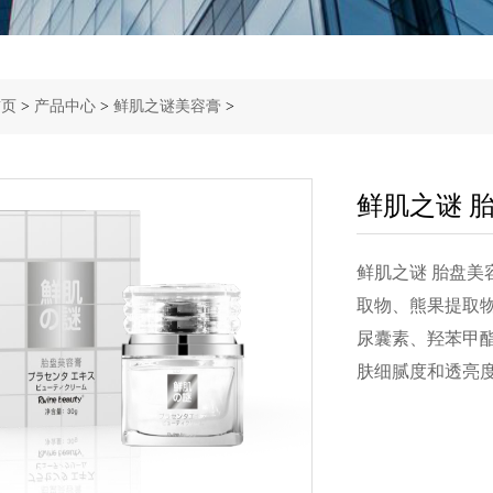
首页
>
产品中心
>
鲜肌之谜美容膏
>
鲜肌之谜 
鲜肌之谜 胎盘美容
取物、熊果提取
尿囊素、羟苯甲酯
肤细腻度和透亮度