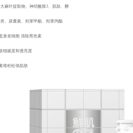
大麻叶提取物、神经酰胺3、肌肽、酵
肽类、尿囊素、羟苯甲酯、羟苯丙酯
充盈衰老细胞 清除黑色素
肌肤细腻度和透亮度
色素堆积松弛肌肤