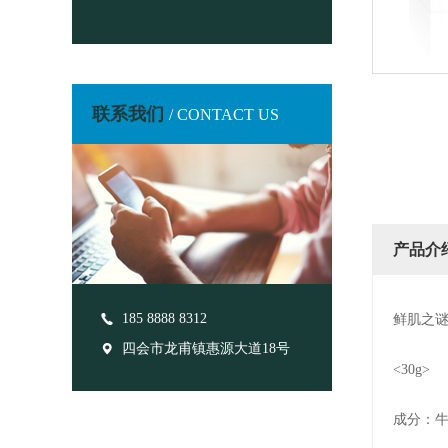
联系我们
/ CONTACT US
产品介
185 8888 8312
鲜肌之谜
四会市龙甫镇惠源大道18号
<30g>
成分：牛