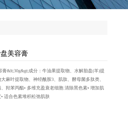
胎盘美容膏
膏&lt;30g&gt;成分：牛油果提取物、水解胎盘(羊)提
物大麻叶提取物、神经酰胺3、肌肽、酵母菌多肽类、
、羟苯丙酯• 多维充盈衰老细胞 清除黑色素• 增加肌
• 适合色素堆积松弛肌肤