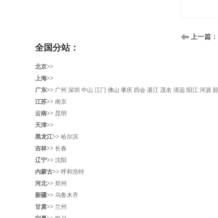
上一篇：
全国分站：
北京>>
上海>>
广东>>
广州
深圳
中山
江门
佛山
肇庆
四会
湛江
茂名
清远
阳江
河源
江苏>>
南京
云南>>
昆明
天津>>
黑龙江>>
哈尔滨
吉林>>
长春
辽宁>>
沈阳‌
内蒙古>>
呼和浩特
河北>>
郑州
新疆>>
乌鲁木齐
甘肃>>
兰州