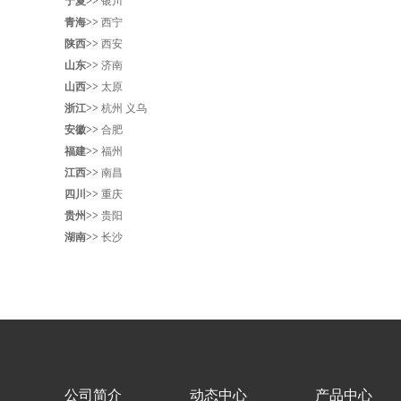
宁夏>>
银川
青海>>
西宁
陕西>>
西安
山东>>
济南
山西>>
太原
浙江>>
杭州
义乌
安徽>>
合肥
福建>>
福州
江西>>
南昌
四川>>
重庆
贵州>>
贵阳
湖南>>
长沙
公司简介
动态中心
产品中心