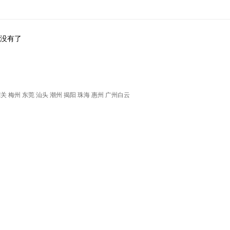
没有了
韶关
梅州
东莞
汕头
潮州
揭阳
珠海
惠州
广州白云