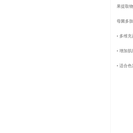
果提取物
母菌多
• 多维
• 增加
• 适合