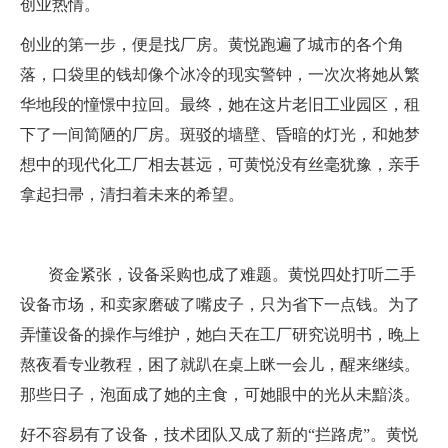
创业热情。
创业的第一步，便是找厂房。黄悦跑遍了城市的各个角
落，口袋里的钱却像个冰冷的现实警钟，一次次将她从繁
华地段的憧憬中拉回。最终，她在这片老旧工业园区，租
下了一间简陋的厂房。斑驳的墙壁、昏暗的灯光，和她梦
想中的现代化工厂相去甚远，可黄悦没有丝毫犹豫，亲手
拿起扫帚，清扫着未来的希望。
资金紧张，设备采购也成了难题。黄悦四处打听二手
设备市场，和卖家磨破了嘴皮子，只为省下一点钱。为了
弄懂设备的操作与维护，她白天在工厂研究说明书，晚上
熬夜看专业教程，困了就趴在桌上眯一会儿，醒来继续。
那些日子，泡面成了她的主食，可她眼中的光从未黯淡。
好不容易有了设备，技术团队又成了新的“拦路虎”。黄悦