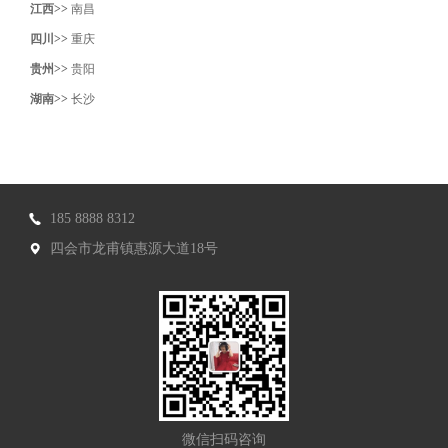
江西>>
南昌
四川>>
重庆
贵州>>
贵阳
湖南>>
长沙
185 8888 8312
四会市龙甫镇惠源大道18号
微信扫码咨询