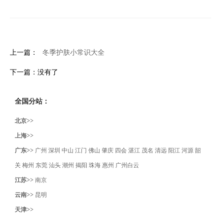
上一篇：
冬季护肤小常识大全
下一篇：没有了
全国分站：
北京>>
上海>>
广东>>
广州
深圳
中山
江门
佛山
肇庆
四会
湛江
茂名
清远
阳江
河源
韶
关
梅州
东莞
汕头
潮州
揭阳
珠海
惠州
广州白云
江苏>>
南京
云南>>
昆明
天津>>