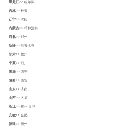
黑龙江>>
哈尔滨
吉林>>
长春
辽宁>>
沈阳‌
内蒙古>>
呼和浩特
河北>>
郑州
新疆>>
乌鲁木齐
甘肃>>
兰州
宁夏>>
银川
青海>>
西宁
陕西>>
西安
山东>>
济南
山西>>
太原
浙江>>
杭州
义乌
安徽>>
合肥
福建>>
福州