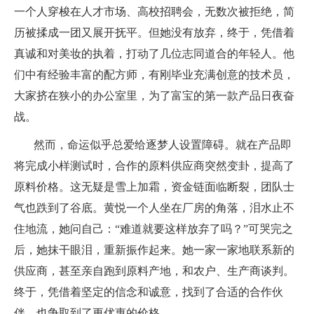
一个人穿梭在人才市场、高校招聘会，无数次被拒绝，简
历被揉成一团又展开抚平。但她没有放弃，终于，凭借着
真诚和对美妆的执着，打动了几位志同道合的年轻人。他
们中有经验丰富的配方师，有刚毕业充满创意的技术员，
大家挤在狭小的办公室里，为了富宝的第一款产品日夜奋
战。
然而，命运似乎总爱给逐梦人设置障碍。就在产品即
将完成小样测试时，合作的原料供应商突然变卦，提高了
原料价格。这无疑是雪上加霜，资金链面临断裂，团队士
气也跌到了谷底。黄悦一个人坐在厂房的角落，泪水止不
住地流，她问自己：“难道就要这样放弃了吗？”可哭完之
后，她抹干眼泪，重新振作起来。她一家一家地联系新的
供应商，甚至亲自跑到原料产地，和农户、生产商谈判。
终于，凭借着坚定的信念和诚意，找到了合适的合作伙
伴，也争取到了更优惠的价格。