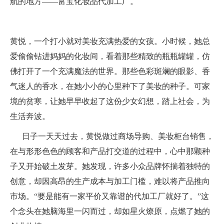
航的地方——富宝化妆品代加工厂。
黄悦，一个打小就对美妆充满热爱的女孩。小时候，她总
爱偷偷钻进妈妈的化妆间，看着那些精致的瓶瓶罐罐，仿
佛打开了一个充满魔法的世界。那些色彩斑斓的眼影、香
气迷人的香水，在她小小的心里种下了美妆的种子。可家
境的贫寒，让她早早收起了这份少女幻想，踏上社会，为
生活奔波。
日子一天天过去，黄悦做过商场导购、美妆柜台销售，
在与形形色色的顾客和产品打交道的过程中，心中那颗种
子又开始破土发芽。她发现，许多小众品牌怀揣着独特的
创意，却因高昂的生产成本与加工门槛，难以将产品推向
市场。“要是能有一家平价又靠谱的代加工厂就好了。”这
个念头在她脑海里一闪而过，却如星火燎原，点燃了她的