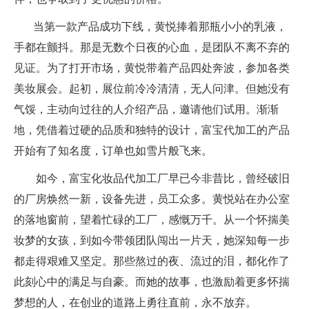
当第一款产品成功下线，黄悦捧着那瓶小小的乳液，
手都在颤抖。那是无数个日夜的心血，是团队不离不弃的
见证。为了打开市场，黄悦带着产品四处奔波，参加各类
美妆展会。起初，展位前冷冷清清，无人问津。但她没有
气馁，主动向过往的人介绍产品，邀请他们试用。渐渐
地，凭借着过硬的品质和独特的设计，富宝代加工的产品
开始有了知名度，订单也如雪片般飞来。
如今，富宝化妆品代加工厂早已今非昔比，曾经破旧
的厂房焕然一新，设备先进，员工众多。黄悦站在办公室
的落地窗前，望着忙碌的工厂，感慨万千。从一个怀揣美
妆梦的女孩，到如今带领团队闯出一片天，她深知每一步
都走得艰难又坚定。那些熬过的夜、流过的泪，都化作了
此刻心中的满足与自豪。而她的故事，也激励着更多怀揣
梦想的人，在创业的道路上勇往直前，永不放弃。