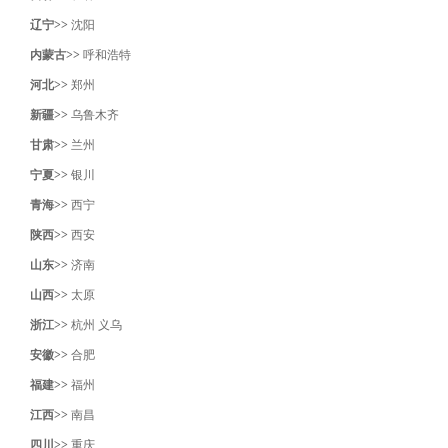
辽宁>>
沈阳‌
内蒙古>>
呼和浩特
河北>>
郑州
新疆>>
乌鲁木齐
甘肃>>
兰州
宁夏>>
银川
青海>>
西宁
陕西>>
西安
山东>>
济南
山西>>
太原
浙江>>
杭州
义乌
安徽>>
合肥
福建>>
福州
江西>>
南昌
四川>>
重庆