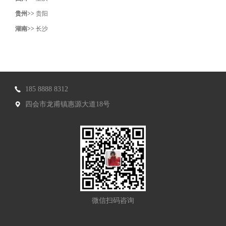
贵州>>
贵阳
湖南>>
长沙
185 8888 8312
四会市龙甫镇惠源大道18号
微信扫码咨询