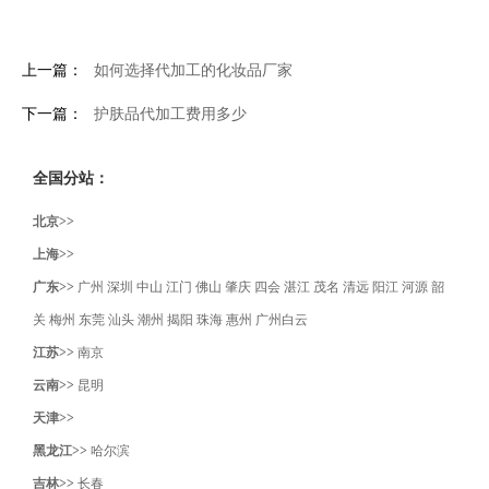
上一篇：
如何选择代加工的化妆品厂家
下一篇：
护肤品代加工费用多少
全国分站：
北京>>
上海>>
广东>>
广州
深圳
中山
江门
佛山
肇庆
四会
湛江
茂名
清远
阳江
河源
韶
关
梅州
东莞
汕头
潮州
揭阳
珠海
惠州
广州白云
江苏>>
南京
云南>>
昆明
天津>>
黑龙江>>
哈尔滨
吉林>>
长春